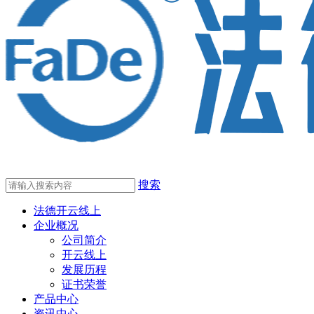
搜索
法德开云线上
企业概况
公司简介
开云线上
发展历程
证书荣誉
产品中心
资讯中心