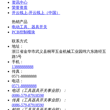
资讯中心
荣誉资质
开云线上-开云线上（中国）
热销产品
电动工具、器具开关
PCB控制模块
联系方式
地址：
浙江省金华市武义县桐琴五金机械工业园纬六东路经五
路5号
手机：
13888888888
传真：
0571-88888888
电话：
0571-88888888
电话（工具器具开关事业部）：
0086-579-87918598
传真（工具器具开关事业部）：
0086-579-87918590
邮箱（工具器具开关事业部）：