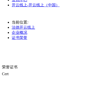
开云线上-开云线上（中国）
当前位置
:
法德开云线上
企业概况
证书荣誉
荣誉证书
Cert