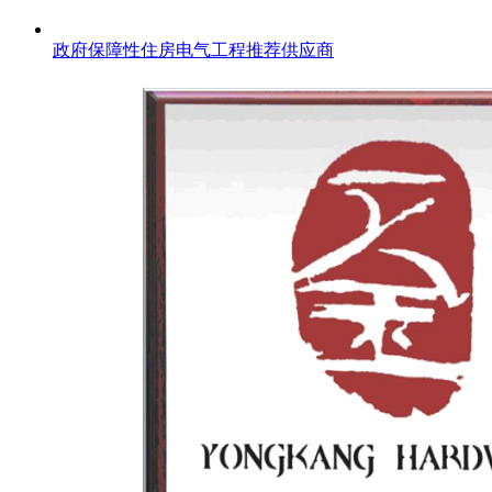
政府保障性住房电气工程推荐供应商