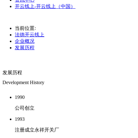
开云线上-开云线上（中国）
当前位置
:
法德开云线上
企业概况
发展历程
发展历程
Development History
1990
公司创立
1993
注册成立永祥开关厂