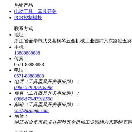
热销产品
电动工具、器具开关
PCB控制模块
联系方式
地址：
浙江省金华市武义县桐琴五金机械工业园纬六东路经五路
手机：
13888888888
传真：
0571-88888888
电话：
0571-88888888
电话（工具器具开关事业部）：
0086-579-87918598
传真（工具器具开关事业部）：
0086-579-87918590
邮箱（工具器具开关事业部）：
ymz@dzhgjm.com
地址：
浙江省金华市武义县桐琴五金机械工业园纬六东路经五路