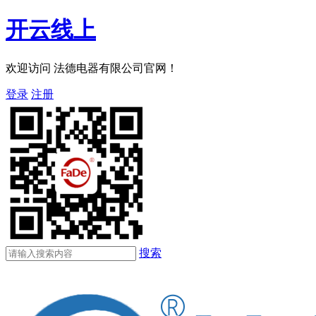
开云线上
欢迎访问 法德电器有限公司官网！
登录
注册
搜索