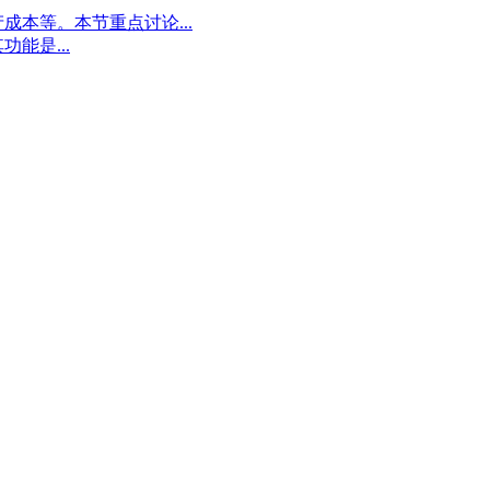
本等。本节重点讨论...
能是...