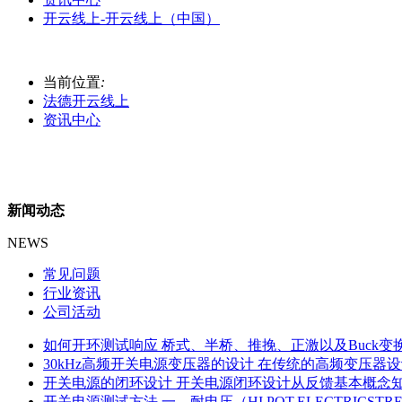
开云线上-开云线上（中国）
当前位置
:
法德开云线上
资讯中心
新闻动态
NEWS
常见问题
行业资讯
公司活动
如何开环测试响应
桥式、半桥、推挽、正激以及Buck变
30kHz高频开关电源变压器的设计
在传统的高频变压器设计
开关电源的闭环设计
开关电源闭环设计从反馈基本概念知
开关电源测试方法
一．耐电压（HI.POT,ELECTRICSTREN