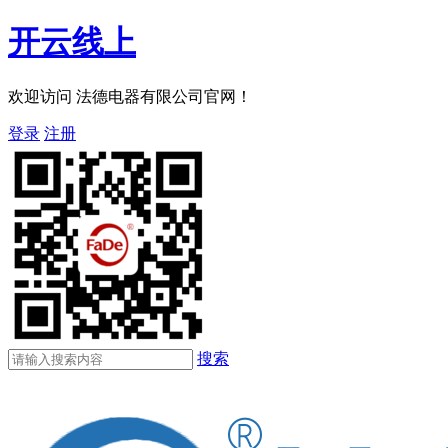
开云线上
欢迎访问 法德电器有限公司官网！
登录
注册
搜索