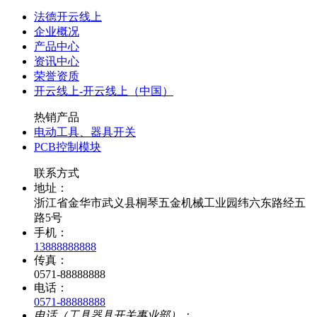
法德开云线上
企业概况
产品中心
资讯中心
荣誉资质
开云线上-开云线上（中国）
热销产品
电动工具、器具开关
PCB控制模块
联系方式
地址：
浙江省金华市武义县桐琴五金机械工业园纬六东路经五
路5号
手机：
13888888888
传真：
0571-88888888
电话：
0571-88888888
电话（工具器具开关事业部）：