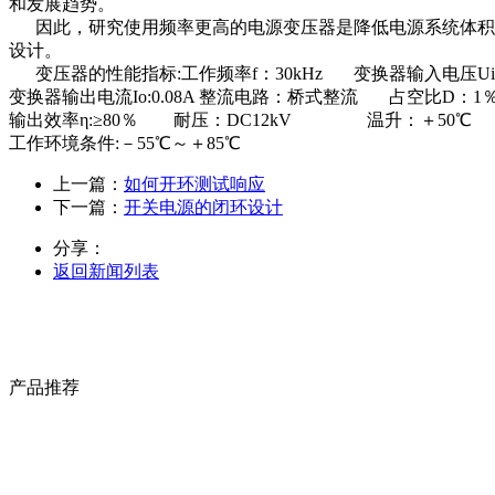
和发展趋势。
因此，研究使用频率更高的电源变压器是降低电源系统体积，
设计。
变压器的性能指标:工作频率f：30kHz 变换器输入电压Ui:DC
变换器输出电流Io:0.08A 整流电路：桥式整流 占空比D：1％
输出效率η:≥80％ 耐压：DC12kV 温升：＋50℃
工作环境条件:－55℃～＋85℃
上一篇：
如何开环测试响应
下一篇：
开关电源的闭环设计
分享：
返回新闻列表
产品推荐